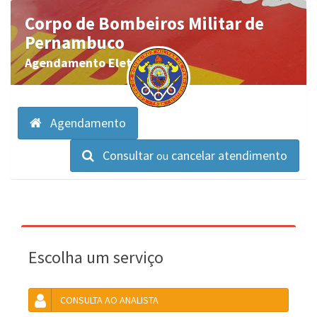
Corpo de Bombeiros Militar de
Pernambuco
Agendamento Eletrônico
Agendamento
Consultar
cancelar atendimento
ou
Escolha um serviço
CONSULTA AO ANALISTA